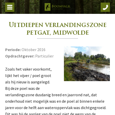
Bellen met Boomvalk
Home
Uitdiepen verlandingszone
Diensten
petgat, Midwolde
Referenties
Over Boomvalk
Periode:
Oktober 2016
Opdrachtgever:
Particulier
Contact
Zoals het vaker voorkomt,
lijkt het vijver / poel groot
als hij nieuw is aangelegd.
Bij deze poel was de
verlandingszone dusdanig breed en jaarrond nat, dat
onderhoud niet mogelijk was en de poel al binnen enkele
jaren voor de helft aan wateroppervlak was dichtgegroeid.
Dit was bij de aanleg van de poel niet de wens van de