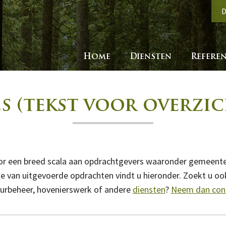
D
Home
Diensten
Referen
s (tekst voor overzi
r een breed scala aan opdrachtgevers waaronder gemeenten, p
ie van uitgevoerde opdrachten vindt u hieronder. Zoekt u ook
uurbeheer, hovenierswerk of andere
diensten
?
Neem dan cont