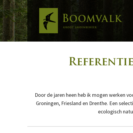
Home
Diensten
Referenties
Over Boomvalk
Referentie
Contact
Door de jaren heen heb ik mogen werken voo
Groningen, Friesland en Drenthe. Een select
ecologisch nat