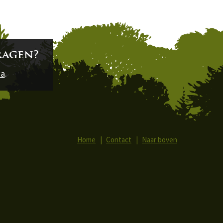
ragen?
na
.
Home
Contact
Naar boven