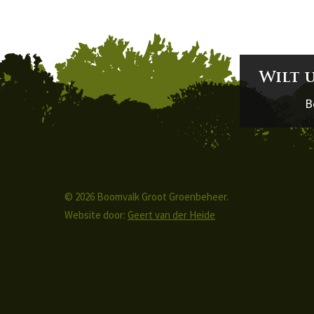
Wilt 
B
© 2026 Boomvalk Groot Groenbeheer.
Website door:
Geert van der Heide